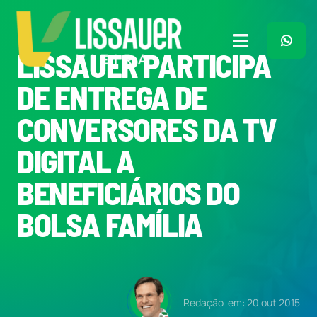
Ir
para
o
Toggle
LISSAUER PARTICIPA
conteúdo
Navigation
Home
DE ENTREGA DE
CONVERSORES DA TV
Plano de Governo
DIGITAL A
Meu Trabalho
BENEFICIÁRIOS DO
BOLSA FAMÍLIA
O Que Penso
Quem Sou
Redação
em: 20 out 2015
Imprensa