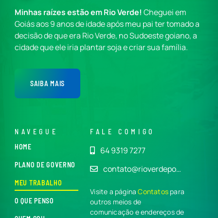
Minhas raízes estão em Rio Verde!
Cheguei em
Goiás aos 9 anos de idade após meu pai ter tomado a
decisão de que era Rio Verde, no Sudoeste goiano, a
cidade que ele iria plantar soja e criar sua família.
SAIBA MAIS
NAVEGUE
FALE COMIGO
HOME
64 9319 7277
PLANO DE GOVERNO
contato@rioverdepo…
MEU TRABALHO
Visite a página
Contatos
para
O QUE PENSO
outros meios de
comunicação e endereços de