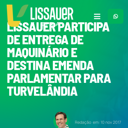
Ir
para
o
Toggle
LISSAUER PARTICIPA
conteúdo
Navigation
Home
DE ENTREGA DE
MAQUINÁRIO E
Plano de Governo
DESTINA EMENDA
Meu Trabalho
PARLAMENTAR PARA
TURVELÂNDIA
O Que Penso
Quem Sou
Redação
em: 10 nov 2017
Imprensa