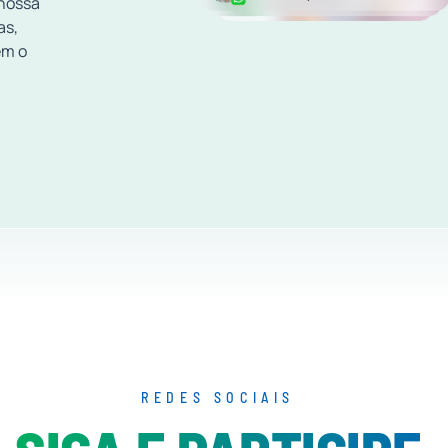
 nossa
as,
em o
REDES SOCIAIS