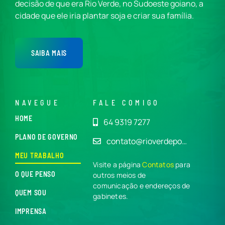
decisão de que era Rio Verde, no Sudoeste goiano, a
cidade que ele iria plantar soja e criar sua família.
SAIBA MAIS
NAVEGUE
FALE COMIGO
HOME
64 9319 7277
PLANO DE GOVERNO
contato@rioverdepo…
MEU TRABALHO
Visite a página
Contatos
para
O QUE PENSO
outros meios de
comunicação e endereços de
QUEM SOU
gabinetes.
IMPRENSA