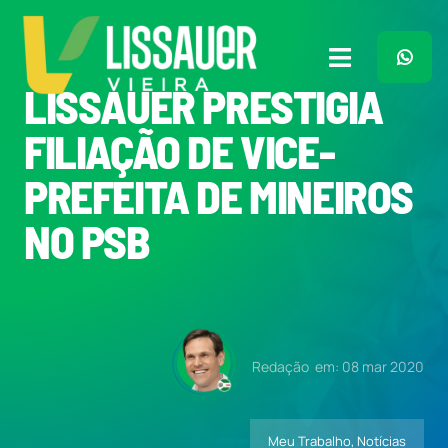
Ir
para
o
Toggle
conteúdo
LISSAUER PRESTIGIA
Navigation
Home
FILIAÇÃO DE VICE-
PREFEITA DE MINEIROS
Plano de Governo
NO PSB
Meu Trabalho
O Que Penso
Redação
em: 08 mar 2020
Quem Sou
Meu Trabalho
,
Notícias
Imprensa