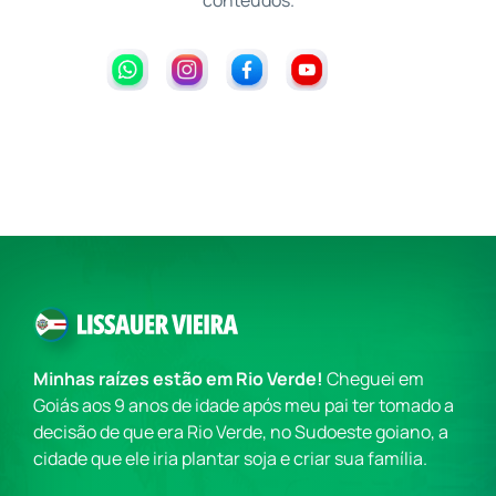
conteúdos.
Minhas raízes estão em Rio Verde!
Cheguei em
Goiás aos 9 anos de idade após meu pai ter tomado a
decisão de que era Rio Verde, no Sudoeste goiano, a
cidade que ele iria plantar soja e criar sua família.