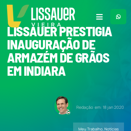
Ir
para
o
Toggle
conteúdo
LISSAUER PRESTIGIA
Navigation
Home
INAUGURAÇÃO DE
ARMAZÉM DE GRÃOS
Plano de Governo
EM INDIARA
Meu Trabalho
O Que Penso
Redação
em: 18 jan 2020
Quem Sou
Meu Trabalho
,
Notícias
Imprensa