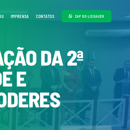
OU
IMPRENSA
CONTATOS
ZAP DO LISSAUER
ÇÃO DA 2ª
E E
PODERES