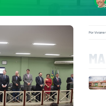
Por
Viviane 
MA