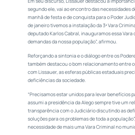
Em seu discurso, Lissauer destacou a importânci
segundo ele, vai ao encontro das necessidades d
manhã de festa e de conquista para o Poder Judi
de janeiro tivemos a instalação da 3ª Vara Crimina
deputado Karlos Cabral, inauguramos essa Vara 
demandas da nossa população”, afirmou.
Reforçando a sintonia e o diálogo entre os Podere
também destacou o bom relacionamento entre o Le
com Lissauer, as esferas públicas estaduais prec
deficiências da sociedade.
“Precisamos estar unidos para levar benefícios 
assumi a presidência da Alego sempre tive um re
transparência com o Judiciário discutindo as de
soluções para os problemas de toda a população”,
necessidade de mais uma Vara Criminal no munic