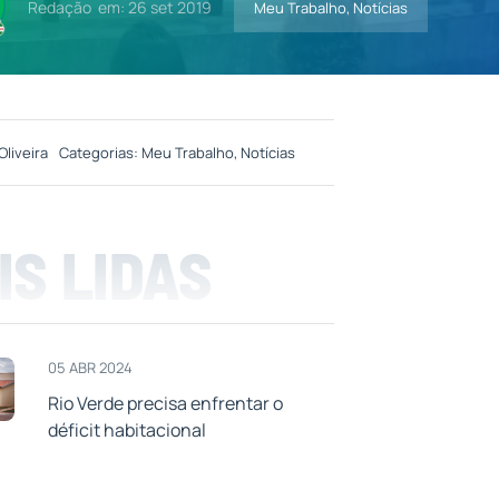
Redação
em: 26 set 2019
Meu Trabalho
,
Notícias
Oliveira
Categorias:
Meu Trabalho
,
Notícias
IS LIDAS
05 ABR 2024
Rio Verde precisa enfrentar o
déficit habitacional