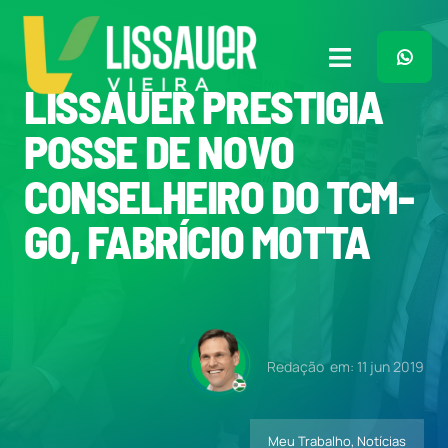
Ir
para
o
Toggle
conteúdo
LISSAUER PRESTIGIA
Navigation
Home
POSSE DE NOVO
CONSELHEIRO DO TCM-
Plano de Governo
GO, FABRÍCIO MOTTA
Meu Trabalho
O Que Penso
Redação
em: 11 jun 2019
Quem Sou
Meu Trabalho
,
Notícias
Imprensa