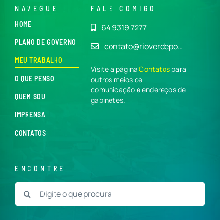
NAVEGUE
FALE COMIGO
HOME
64 9319 7277
PLANO DE GOVERNO
contato@rioverdepo…
MEU TRABALHO
Visite a página
Contatos
para
O QUE PENSO
outros meios de
comunicação e endereços de
QUEM SOU
gabinetes.
IMPRENSA
CONTATOS
ENCONTRE
Buscar
resultados
para: