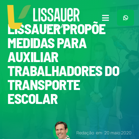
Ir
para
o
Toggle
LISSAUER PROPÕE
conteúdo
Navigation
Home
MEDIDAS PARA
AUXILIAR
Plano de Governo
TRABALHADORES DO
Meu Trabalho
TRANSPORTE
ESCOLAR
O Que Penso
Quem Sou
Redação
em: 20 maio 2020
Imprensa