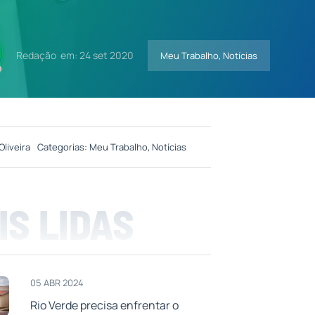
Redação
em: 24 set 2020
Meu Trabalho
,
Notícias
Oliveira
Categorias:
Meu Trabalho
,
Notícias
IS LIDAS
05 ABR 2024
Rio Verde precisa enfrentar o