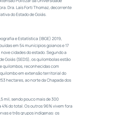
xtensão Politizar da Universidade
ra. Dra. Laís Forti Thomaz, decorrente
ativa do Estado de Goiás.
ografia e Estatística (IBGE) 2019,
ibuídas em 54 munícipios goianos e 17
 nove cidades do estado. Segundo a
de Goiás (SEDS), os quilombolas estão
e quilombos, reconhecidas com
 quilombo em extensão territorial do
 253 hectares, ao norte da Chapada dos
,5 mil, sendo pouco mais de 300
 4% do total. Os outros 96% vivem fora
rvas e três grupos indígenas: os