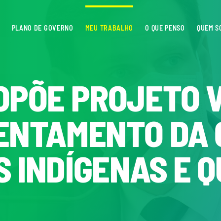
PLANO DE GOVERNO
MEU TRABALHO
O QUE PENSO
QUEM S
OPÕE PROJETO 
ENTAMENTO DA 
 INDÍGENAS E 