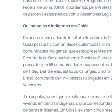
Casa de Leis conta com o apoio do Programa de E
Federal de Goiás (UFG), coordenado pela Professo
de parceria estabelecida com a Assembleia Legisl
Quilombolas e Indígenas em Goiás
De acordo com dados do Instituto Brasileiro de Ge
Goiás possui 117 comunidades quilombolas, distr
comunidades indígenas, que estão presentes em
Secretaria de Desenvolvimento Social do Estado 
presentes em 58 comunidades remanescentes d
certidão. Dentre eles, estão os Kalungas, o maior
Brasil, com cerca de 4 mil pessoas abrigadas em
Veadeiros.
Já a população indígena é estimada em mais de 8
vivendo em terras indígenas, o que corresponde a
de terras indígenas. Em Goiás, existem cinco rese