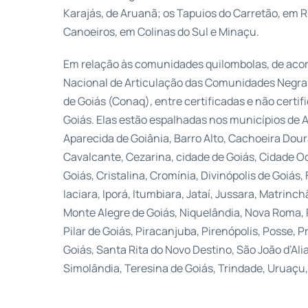
Karajás, de Aruanã; os Tapuios do Carretão, em 
Canoeiros, em Colinas do Sul e Minaçu.
Em relação às comunidades quilombolas, de aco
Nacional de Articulação das Comunidades Negra
de Goiás (Conaq), entre certificadas e não cert
Goiás. Elas estão espalhadas nos municípios de Ab
Aparecida de Goiânia, Barro Alto, Cachoeira Dou
Cavalcante, Cezarina, cidade de Goiás, Cidade O
Goiás, Cristalina, Cromínia, Divinópolis de Goiás, 
Iaciara, Iporá, Itumbiara, Jataí, Jussara, Matrinc
Monte Alegre de Goiás, Niquelândia, Nova Roma, 
Pilar de Goiás, Piracanjuba, Pirenópolis, Posse, P
Goiás, Santa Rita do Novo Destino, São João d’Alia
Simolândia, Teresina de Goiás, Trindade, Uruaçu, V