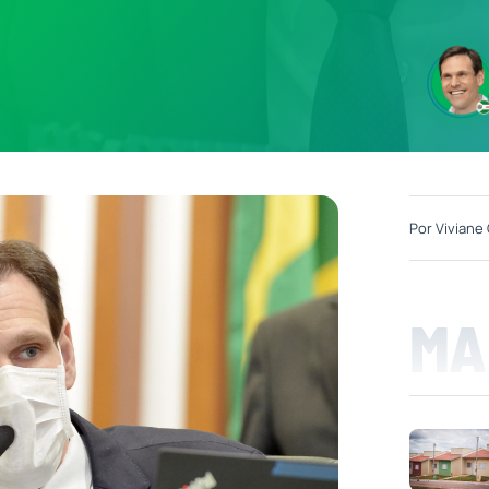
Por
Viviane 
MA