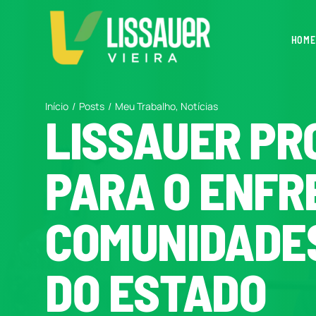
Ir
para
HOME
o
conteúdo
Início
Posts
Meu Trabalho
Notícias
LISSAUER PR
PARA O ENFR
COMUNIDADES
DO ESTADO