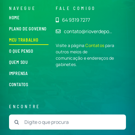
NAVEGUE
FALE COMIGO
HOME
64 9319 7277
PLANO DE GOVERNO
contato@rioverdepo…
MEU TRABALHO
Visite a página
Contatos
para
O QUE PENSO
outros meios de
comunicação e endereços de
QUEM SOU
gabinetes.
IMPRENSA
CONTATOS
ENCONTRE
Buscar
resultados
para: