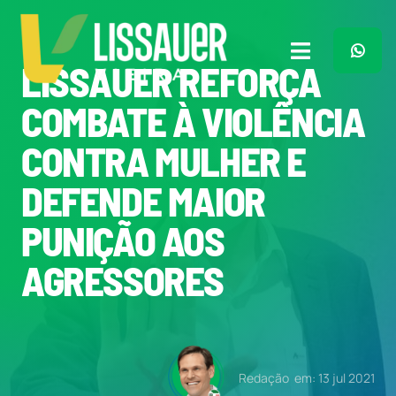
Ir
para
o
Toggle
LISSAUER REFORÇA
conteúdo
Navigation
Home
COMBATE À VIOLÊNCIA
CONTRA MULHER E
Plano de Governo
DEFENDE MAIOR
Meu Trabalho
PUNIÇÃO AOS
AGRESSORES
O Que Penso
Quem Sou
Redação
em: 13 jul 2021
Imprensa