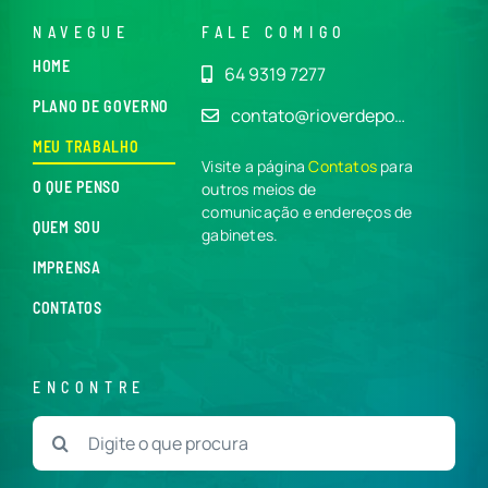
NAVEGUE
FALE COMIGO
HOME
64 9319 7277
PLANO DE GOVERNO
contato@rioverdepo…
MEU TRABALHO
Visite a página
Contatos
para
O QUE PENSO
outros meios de
comunicação e endereços de
QUEM SOU
gabinetes.
IMPRENSA
CONTATOS
ENCONTRE
Buscar
resultados
para: