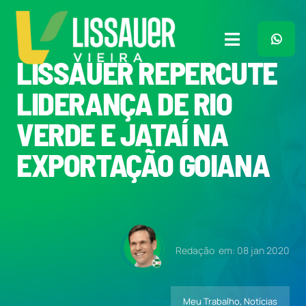
Ir
para
o
Toggle
conteúdo
LISSAUER REPERCUTE
Navigation
Home
LIDERANÇA DE RIO
VERDE E JATAÍ NA
Plano de Governo
EXPORTAÇÃO GOIANA
Meu Trabalho
O Que Penso
Redação
em: 08 jan 2020
Quem Sou
Meu Trabalho
,
Notícias
Imprensa