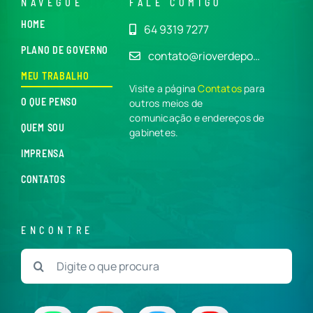
NAVEGUE
FALE COMIGO
HOME
64 9319 7277
PLANO DE GOVERNO
contato@rioverdepo…
MEU TRABALHO
Visite a página
Contatos
para
O QUE PENSO
outros meios de
comunicação e endereços de
QUEM SOU
gabinetes.
IMPRENSA
CONTATOS
ENCONTRE
Buscar
resultados
para: