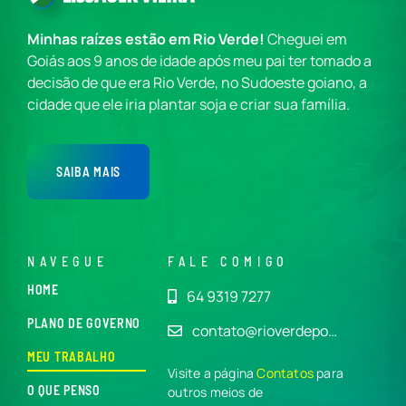
Minhas raízes estão em Rio Verde!
Cheguei em
Goiás aos 9 anos de idade após meu pai ter tomado a
decisão de que era Rio Verde, no Sudoeste goiano, a
cidade que ele iria plantar soja e criar sua família.
SAIBA MAIS
NAVEGUE
FALE COMIGO
HOME
64 9319 7277
PLANO DE GOVERNO
contato@rioverdepo…
MEU TRABALHO
Visite a página
Contatos
para
O QUE PENSO
outros meios de