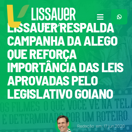
Ir
para
o
Toggle
LISSAUER RESPALDA
conteúdo
Navigation
Home
CAMPANHA DA ALEGO
QUE REFORÇA
Plano de Governo
IMPORTÂNCIA DAS LEIS
Meu Trabalho
APROVADAS PELO
LEGISLATIVO GOIANO
O Que Penso
Quem Sou
Redação
em: 17 jun 2020
Imprensa