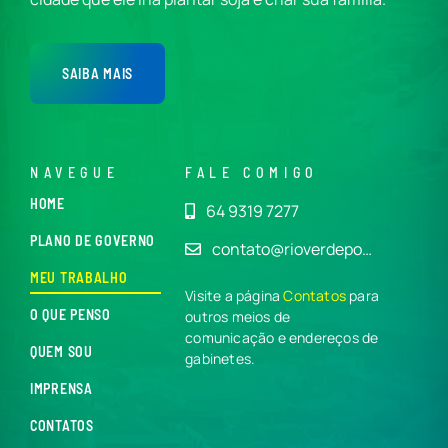
SAIBA MAIS
NAVEGUE
FALE COMIGO
HOME
64 9319 7277
PLANO DE GOVERNO
contato@rioverdepo…
MEU TRABALHO
Visite a página
Contatos
para
O QUE PENSO
outros meios de
comunicação e endereços de
QUEM SOU
gabinetes.
IMPRENSA
CONTATOS