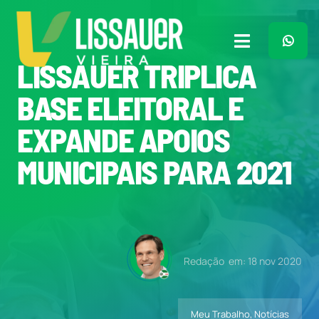
Ir
para
o
Toggle
conteúdo
LISSAUER TRIPLICA
Navigation
Home
BASE ELEITORAL E
EXPANDE APOIOS
Plano de Governo
MUNICIPAIS PARA 2021
Meu Trabalho
O Que Penso
Redação
em: 18 nov 2020
Quem Sou
Meu Trabalho
,
Notícias
Imprensa