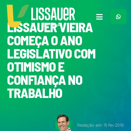
Ir
para
o
Toggle
LISSAUER VIEIRA
conteúdo
Navigation
Home
COMEÇA O ANO
LEGISLATIVO COM
Plano de Governo
OTIMISMO E
Meu Trabalho
CONFIANÇA NO
TRABALHO
O Que Penso
Quem Sou
Redação
em: 15 fev 2016
Imprensa