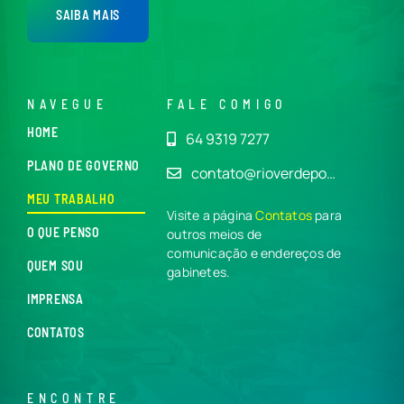
SAIBA MAIS
NAVEGUE
FALE COMIGO
HOME
64 9319 7277
PLANO DE GOVERNO
contato@rioverdepo…
MEU TRABALHO
Visite a página
Contatos
para
O QUE PENSO
outros meios de
comunicação e endereços de
QUEM SOU
gabinetes.
IMPRENSA
CONTATOS
ENCONTRE