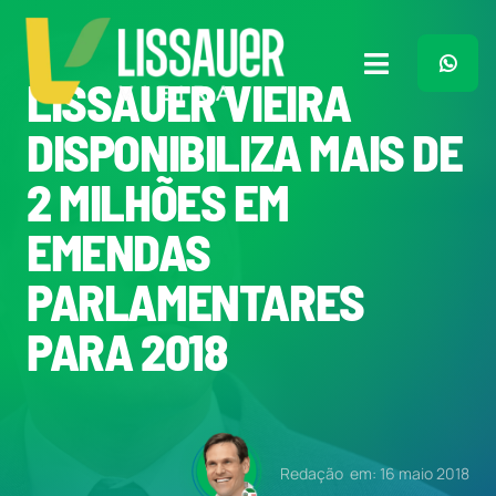
Ir
para
o
Toggle
LISSAUER VIEIRA
conteúdo
Navigation
Home
DISPONIBILIZA MAIS DE
2 MILHÕES EM
Plano de Governo
EMENDAS
Meu Trabalho
PARLAMENTARES
PARA 2018
O Que Penso
Quem Sou
Redação
em: 16 maio 2018
Imprensa