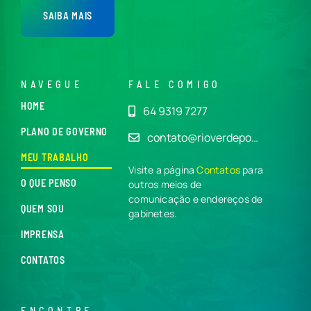
SAIBA MAIS
NAVEGUE
FALE COMIGO
HOME
64 9319 7277
PLANO DE GOVERNO
contato@rioverdepo…
MEU TRABALHO
Visite a página
Contatos
para
O QUE PENSO
outros meios de
comunicação e endereços de
QUEM SOU
gabinetes.
IMPRENSA
CONTATOS
ENCONTRE