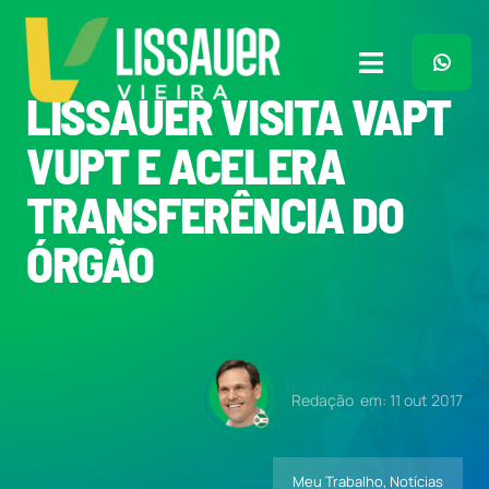
Ir
para
o
Toggle
conteúdo
LISSAUER VISITA VAPT
Navigation
Home
VUPT E ACELERA
TRANSFERÊNCIA DO
Plano de Governo
ÓRGÃO
Meu Trabalho
O Que Penso
Redação
em: 11 out 2017
Quem Sou
Meu Trabalho
,
Notícias
Imprensa