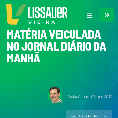
Ir
para
o
Toggle
conteúdo
Navigation
MATÉRIA VEICULADA
Home
NO JORNAL DIÁRIO DA
Plano de Governo
MANHÃ
Meu Trabalho
O Que Penso
Redação
em: 06 mar 2017
Quem Sou
Meu Trabalho
,
Notícias
Imprensa