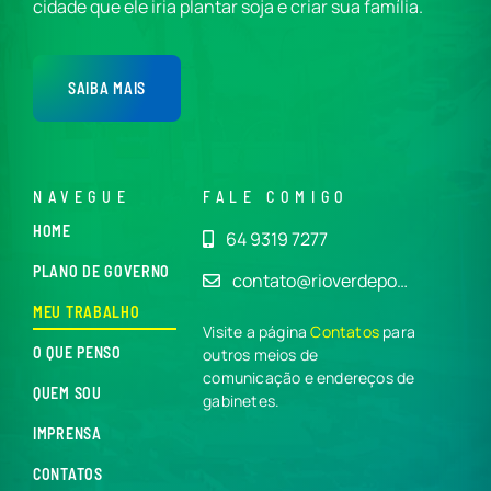
cidade que ele iria plantar soja e criar sua família.
SAIBA MAIS
NAVEGUE
FALE COMIGO
HOME
64 9319 7277
PLANO DE GOVERNO
contato@rioverdepo…
MEU TRABALHO
Visite a página
Contatos
para
O QUE PENSO
outros meios de
comunicação e endereços de
QUEM SOU
gabinetes.
IMPRENSA
CONTATOS