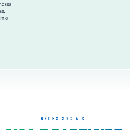
 nossa
as,
em o
REDES SOCIAIS