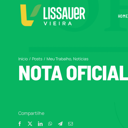
Ir
para
HOME
o
conteúdo
Início
Posts
Meu Trabalho
Notícias
NOTA OFICIA
Compartilhe