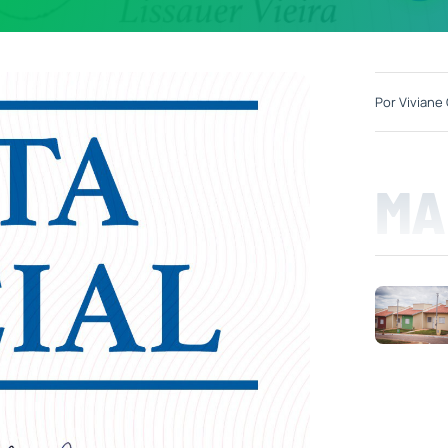
Por
Viviane 
MA