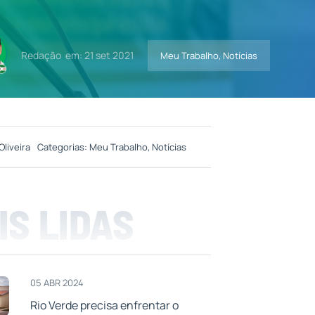
Redação
em: 21 set 2021
Meu Trabalho
,
Notícias
Oliveira
Categorias:
Meu Trabalho
,
Notícias
IS LIDAS
05 ABR 2024
Rio Verde precisa enfrentar o