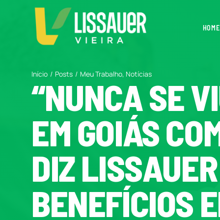
Ir
para
HOME
o
conteúdo
Início
Posts
Meu Trabalho
Notícias
“NUNCA SE V
EM GOIÁS CO
DIZ LISSAUE
BENEFÍCIOS 