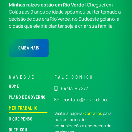
Minhas raízes estão em Rio Verde!
Cheguei em
Goiás aos 9 anos de idade após meu pai ter tomado a
decisão de que era Rio Verde, no Sudoeste goiano, a
cidade que ele iria plantar soja e criar sua família.
SAIBA MAIS
NAVEGUE
FALE COMIGO
HOME
64 9319 7277
PLANO DE GOVERNO
contato@rioverdepo…
MEU TRABALHO
Visite a página
Contatos
para
O QUE PENSO
outros meios de
comunicação e endereços de
QUEM SOU
gabinetes.