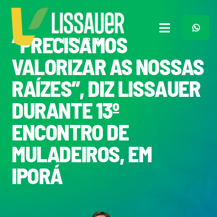
Ir
para
o
Toggle
“PRECISAMOS
conteúdo
Navigation
Home
VALORIZAR AS NOSSAS
RAÍZES”, DIZ LISSAUER
Plano de Governo
DURANTE 13º
Meu Trabalho
ENCONTRO DE
MULADEIROS, EM
O Que Penso
IPORÁ
Quem Sou
Imprensa