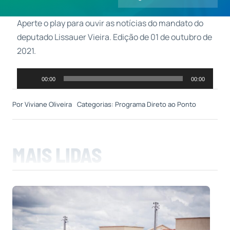
Aperte o play para ouvir as notícias do mandato do
Contatos
deputado Lissauer Vieira. Edição de 01 de outubro de
2021.
Tocador
00:00
00:00
de
áudio
Por
Viviane Oliveira
Categorias:
Programa Direto ao Ponto
MAIS LIDAS