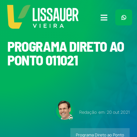
Ir
para
o
Toggle
conteúdo
Navigation
Home
PROGRAMA DIRETO AO
PONTO 011021
Plano de Governo
Meu Trabalho
O Que Penso
Redação
em: 20 out 2021
Quem Sou
Programa Direto ao Ponto
Imprensa