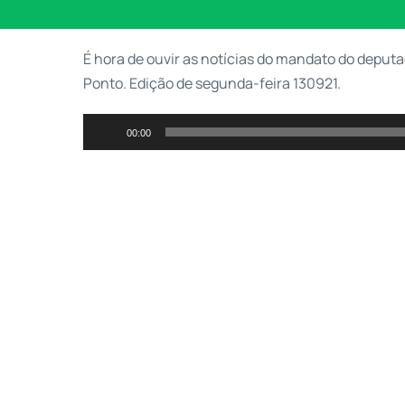
É hora de ouvir as notícias do mandato do deputad
Ponto. Edição de segunda-feira 130921.
Tocador
00:00
de
áudio