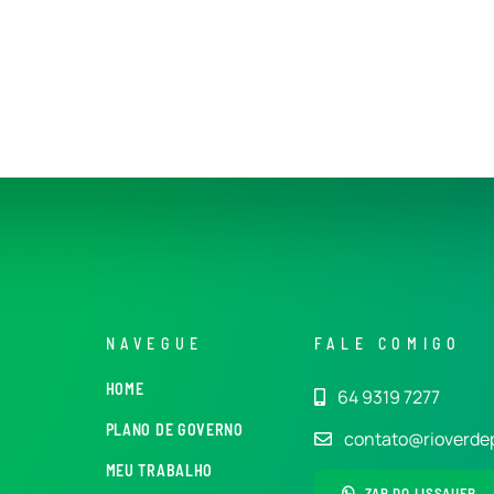
NAVEGUE
FALE COMIGO
HOME
64 9319 7277
PLANO DE GOVERNO
contato@rioverde
MEU TRABALHO
ZAP DO LISSAUER