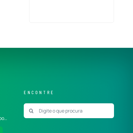
ENCONTRE
Buscar
resultados
po…
para: