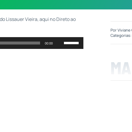
o Lissauer Vieira, aqui no Direto ao
Por
Viviane 
Categorias
Use
00:00
as
setas
MA
para
cima
ou
para
baixo
para
aumentar
ou
diminuir