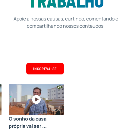
TRABALHO
Apoie a nossas causas, curtindo, comentando e
compartilhando nossos conteúdos.
INSCREVA-SE
O sonho da casa
própria vai ser ...