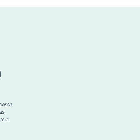
O
 nossa
as,
em o