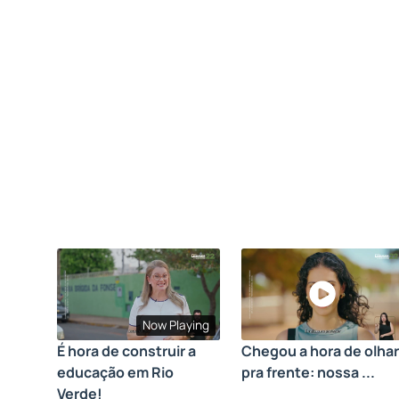
Now Playing
É hora de construir a
Chegou a hora de olhar
educação em Rio
pra frente: nossa ...
Verde!