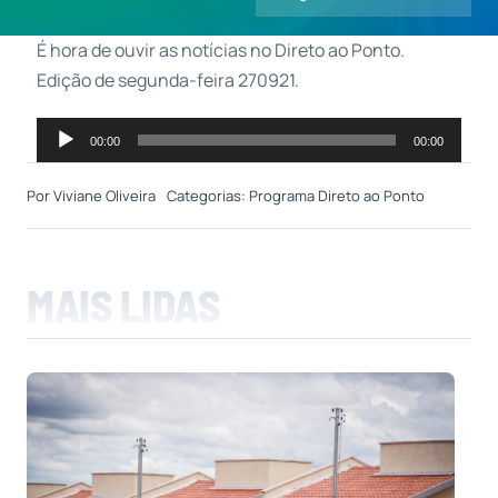
É hora de ouvir as notícias no Direto ao Ponto.
Contatos
Edição de segunda-feira 270921.
Tocador
00:00
00:00
de
áudio
Por
Viviane Oliveira
Categorias:
Programa Direto ao Ponto
MAIS LIDAS