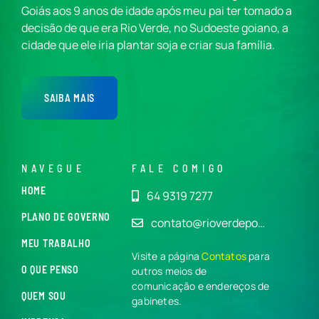
Goiás aos 9 anos de idade após meu pai ter tomado a
decisão de que era Rio Verde, no Sudoeste goiano, a
cidade que ele iria plantar soja e criar sua família.
SAIBA MAIS
NAVEGUE
FALE COMIGO
HOME
64 9319 7277
PLANO DE GOVERNO
contato@rioverdepo…
MEU TRABALHO
Visite a página
Contatos
para
O QUE PENSO
outros meios de
comunicação e endereços de
QUEM SOU
gabinetes.