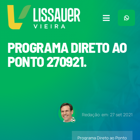
Ir
para
o
Toggle
conteúdo
Navigation
Home
PROGRAMA DIRETO AO
PONTO 270921.
Plano de Governo
Meu Trabalho
O Que Penso
Redação
em: 27 set 2021
Quem Sou
Programa Direto ao Ponto
Imprensa