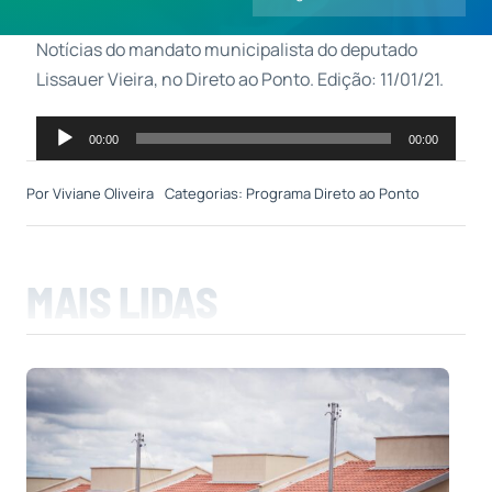
Notícias do mandato municipalista do deputado
Contatos
Lissauer Vieira, no Direto ao Ponto. Edição: 11/01/21.
Tocador
00:00
00:00
de
áudio
Por
Viviane Oliveira
Categorias:
Programa Direto ao Ponto
MAIS LIDAS