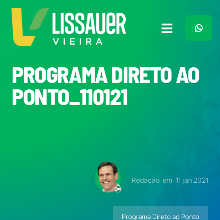
Ir
para
o
Toggle
conteúdo
Navigation
Home
PROGRAMA DIRETO AO
PONTO_110121
Plano de Governo
Meu Trabalho
O Que Penso
Redação
em: 11 jan 2021
Quem Sou
Programa Direto ao Ponto
Imprensa