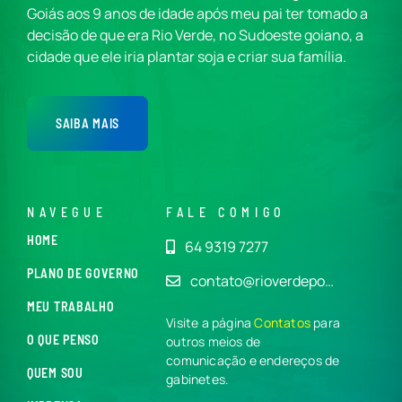
Goiás aos 9 anos de idade após meu pai ter tomado a
decisão de que era Rio Verde, no Sudoeste goiano, a
cidade que ele iria plantar soja e criar sua família.
SAIBA MAIS
NAVEGUE
FALE COMIGO
HOME
64 9319 7277
PLANO DE GOVERNO
contato@rioverdepo…
MEU TRABALHO
Visite a página
Contatos
para
O QUE PENSO
outros meios de
comunicação e endereços de
QUEM SOU
gabinetes.