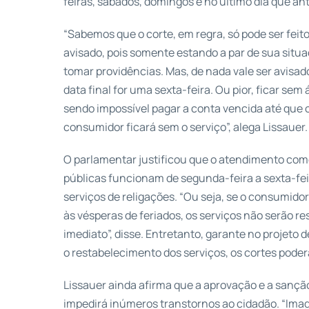
feiras, sábados, domingos e no último dia que an
“Sabemos que o corte, em regra, só pode ser feit
avisado, pois somente estando a par de sua situ
tomar providências. Mas, de nada vale ser avisad
data final for uma sexta-feira. Ou pior, ficar se
sendo impossível pagar a conta vencida até que o
consumidor ficará sem o serviço”, alega Lissauer.
O parlamentar justificou que o atendimento com
públicas funcionam de segunda-feira a sexta-fe
serviços de religações. “Ou seja, se o consumidor
às vésperas de feriados, os serviços não serão
imediato”, disse. Entretanto, garante no projeto 
o restabelecimento dos serviços, os cortes pode
Lissauer ainda afirma que a aprovação e a sanção
impedirá inúmeros transtornos ao cidadão. “Imag