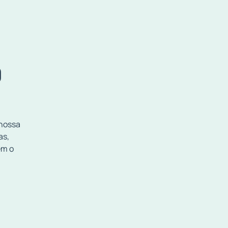
O
 nossa
as,
em o