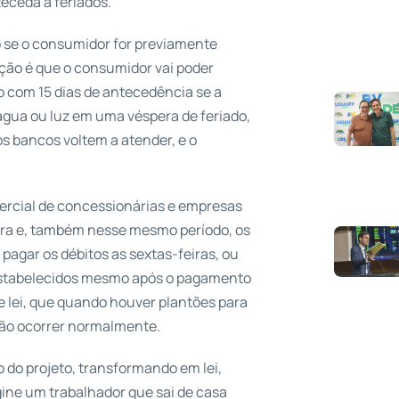
teceda a feriados.
o se o consumidor for previamente
ação é que o consumidor vai poder
o com 15 dias de antecedência se a
m água ou luz em uma véspera de feriado,
s bancos voltem a atender, e o
ercial de concessionárias e empresas
ira e, também nesse mesmo período, os
 pagar os débitos as sextas-feiras, ou
 restabelecidos mesmo após o pagamento
de lei, que quando houver plantões para
rão ocorrer normalmente.
 do projeto, transformando em lei,
ine um trabalhador que sai de casa