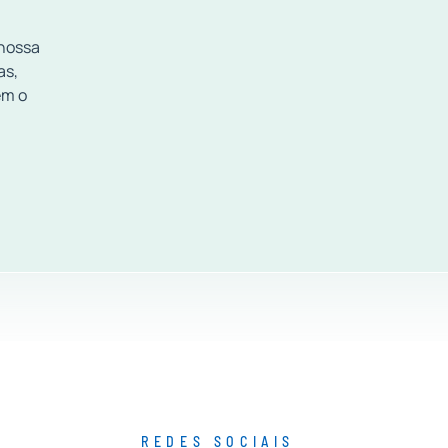
 nossa
as,
em o
REDES SOCIAIS