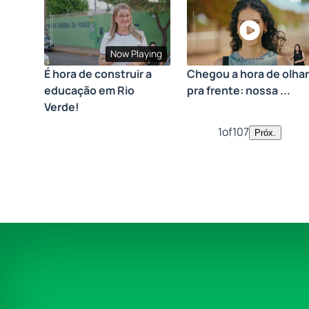
Now Playing
É hora de construir a
Chegou a hora de olhar
educação em Rio
pra frente: nossa ...
Verde!
1
of
107
Próx.