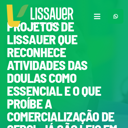
Ir
para
o
Toggle
PROJETOS DE
conteúdo
Navigation
Home
LISSAUER QUE
RECONHECE
Plano de Governo
ATIVIDADES DAS
Meu Trabalho
DOULAS COMO
ESSENCIAL E O QUE
O Que Penso
PROÍBE A
Quem Sou
COMERCIALIZAÇÃO DE
Imprensa