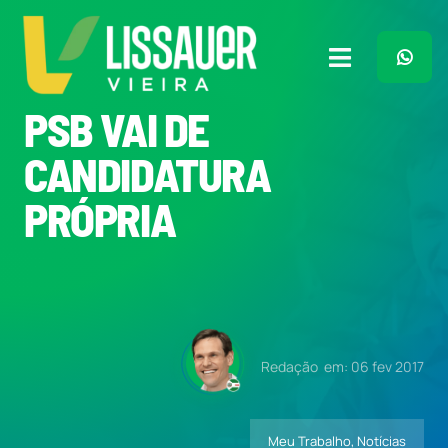
Ir
para
o
Toggle
conteúdo
Navigation
PSB VAI DE
Home
CANDIDATURA
Plano de Governo
PRÓPRIA
Meu Trabalho
O Que Penso
Redação
em: 06 fev 2017
Quem Sou
Meu Trabalho
,
Notícias
Imprensa