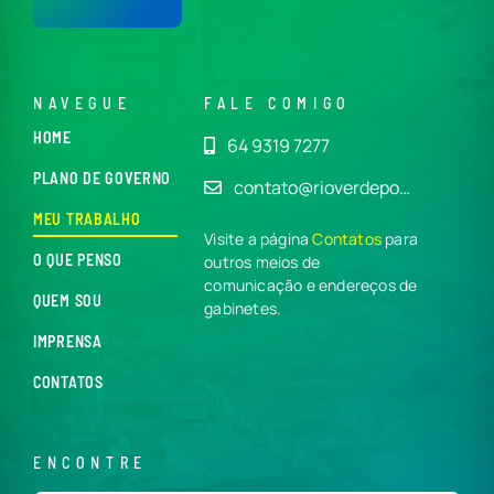
NAVEGUE
FALE COMIGO
HOME
64 9319 7277
PLANO DE GOVERNO
contato@rioverdepo…
MEU TRABALHO
Visite a página
Contatos
para
O QUE PENSO
outros meios de
comunicação e endereços de
QUEM SOU
gabinetes.
IMPRENSA
CONTATOS
ENCONTRE