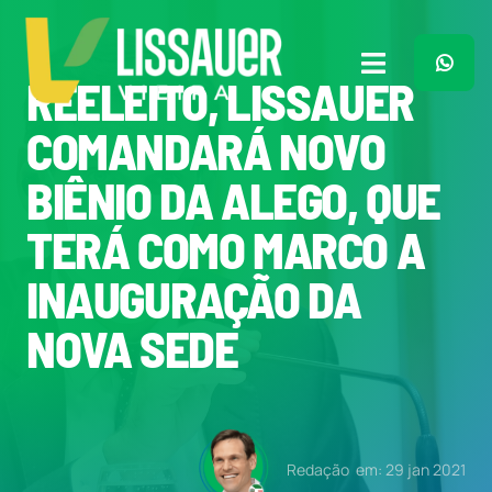
Ir
para
o
Toggle
REELEITO, LISSAUER
conteúdo
Navigation
Home
COMANDARÁ NOVO
BIÊNIO DA ALEGO, QUE
Plano de Governo
TERÁ COMO MARCO A
Meu Trabalho
INAUGURAÇÃO DA
NOVA SEDE
O Que Penso
Quem Sou
Redação
em: 29 jan 2021
Imprensa