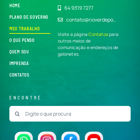
HOME
64 9319 7277
PLANO DE GOVERNO
contato@rioverdepo…
MEU TRABALHO
Visite a página
Contatos
para
O QUE PENSO
outros meios de
comunicação e endereços de
QUEM SOU
gabinetes.
IMPRENSA
CONTATOS
ENCONTRE
Buscar
resultados
para: