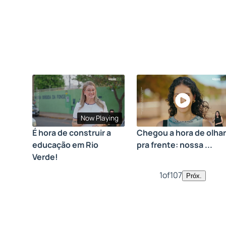
Now Playing
É hora de construir a
Chegou a hora de olhar
educação em Rio
pra frente: nossa ...
Verde!
1
of
107
Próx.