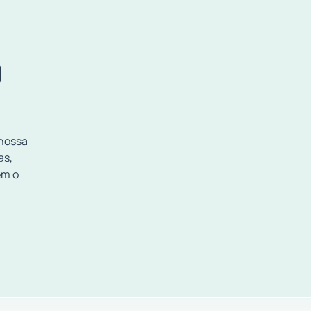
O
 nossa
as,
em o