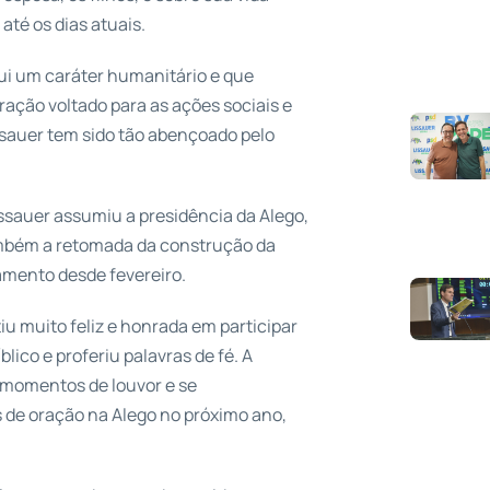
até os dias atuais.
sui um caráter humanitário e que
ação voltado para as ações sociais e
issauer tem sido tão abençoado pelo
ssauer assumiu a presidência da Alego,
ambém a retomada da construção da
amento desde fevereiro.
tiu muito feliz e honrada em participar
lico e proferiu palavras de fé. A
 momentos de louvor e se
de oração na Alego no próximo ano,