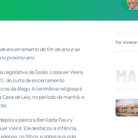
Por
Viviane 
 de encerramento de fim de ano e se
 no próximo ano
MA
 Legislativa de Goiás, Lissauer Vieira
11), do culto de encerramento
os da Alego. A cerimônia religiosa é
 Casa de Leis, no período da manhã, e
res.
pois a pastora Benilzete Fleury
uer Vieira. Ela destacou a infância,
 esposa, os filhos, e sobre sua vida