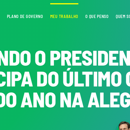
PLANO DE GOVERNO
MEU TRABALHO
O QUE PENSO
QUEM S
DO O PRESIDEN
CIPA DO ÚLTIMO
DO ANO NA ALE