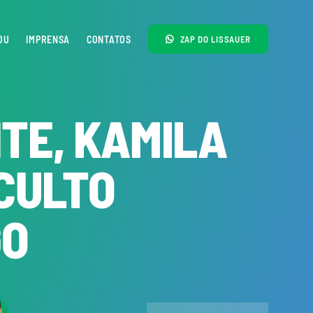
OU
IMPRENSA
CONTATOS
ZAP DO LISSAUER
TE, KAMILA
 CULTO
GO