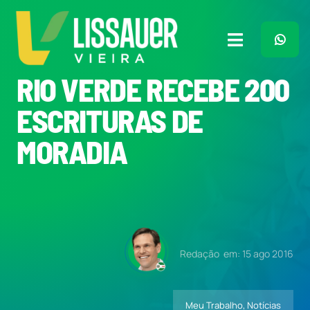
Ir
para
o
Toggle
conteúdo
Navigation
RIO VERDE RECEBE 200
Home
ESCRITURAS DE
Plano de Governo
MORADIA
Meu Trabalho
O Que Penso
Redação
em: 15 ago 2016
Quem Sou
Meu Trabalho
,
Notícias
Imprensa