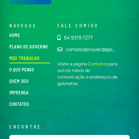
NAVEGUE
FALE COMIGO
HOME
64 9319 7277
PLANO DE GOVERNO
contato@rioverdepo…
MEU TRABALHO
Visite a página
Contatos
para
O QUE PENSO
outros meios de
comunicação e endereços de
QUEM SOU
gabinetes.
IMPRENSA
CONTATOS
ENCONTRE
Buscar