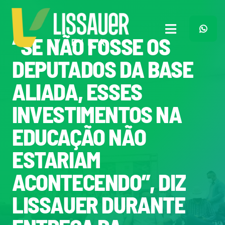
Ir
para
o
Toggle
“SE NÃO FOSSE OS
conteúdo
Navigation
Home
DEPUTADOS DA BASE
ALIADA, ESSES
Plano de Governo
INVESTIMENTOS NA
Meu Trabalho
EDUCAÇÃO NÃO
ESTARIAM
O Que Penso
ACONTECENDO”, DIZ
Quem Sou
LISSAUER DURANTE
Imprensa