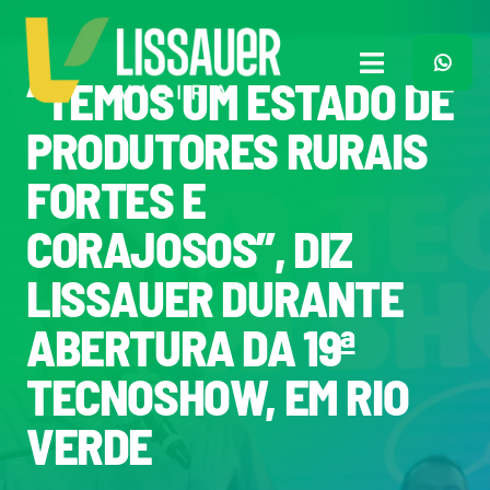
Ir
para
o
Toggle
“TEMOS UM ESTADO DE
conteúdo
Navigation
Home
PRODUTORES RURAIS
FORTES E
Plano de Governo
CORAJOSOS”, DIZ
Meu Trabalho
LISSAUER DURANTE
ABERTURA DA 19ª
O Que Penso
TECNOSHOW, EM RIO
Quem Sou
VERDE
Imprensa