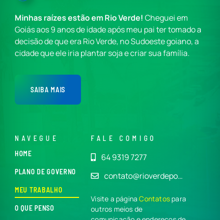
Minhas raízes estão em Rio Verde!
Cheguei em
Goiás aos 9 anos de idade após meu pai ter tomado a
decisão de que era Rio Verde, no Sudoeste goiano, a
cidade que ele iria plantar soja e criar sua família.
SAIBA MAIS
NAVEGUE
FALE COMIGO
HOME
64 9319 7277
PLANO DE GOVERNO
contato@rioverdepo…
MEU TRABALHO
Visite a página
Contatos
para
O QUE PENSO
outros meios de
comunicação e endereços de