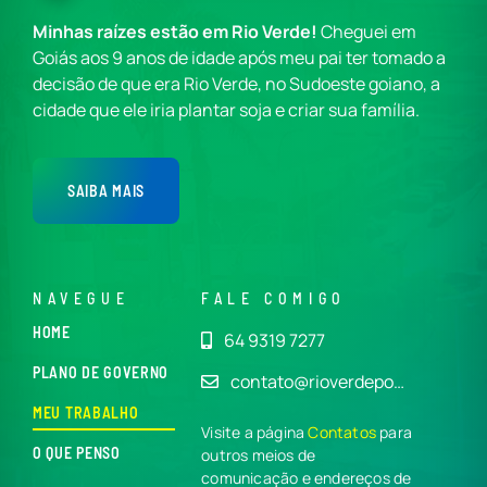
Minhas raízes estão em Rio Verde!
Cheguei em
Goiás aos 9 anos de idade após meu pai ter tomado a
decisão de que era Rio Verde, no Sudoeste goiano, a
cidade que ele iria plantar soja e criar sua família.
SAIBA MAIS
NAVEGUE
FALE COMIGO
HOME
64 9319 7277
PLANO DE GOVERNO
contato@rioverdepo…
MEU TRABALHO
Visite a página
Contatos
para
O QUE PENSO
outros meios de
comunicação e endereços de