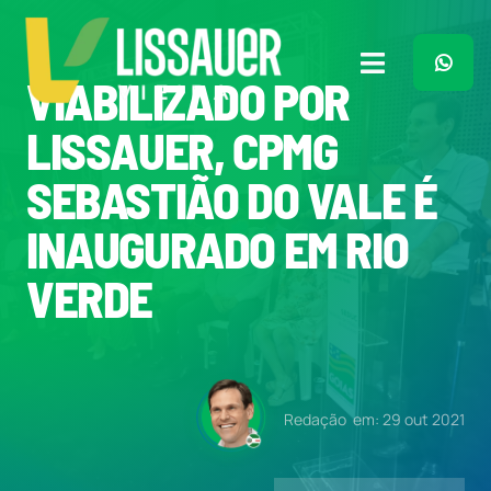
Ir
para
o
Toggle
VIABILIZADO POR
conteúdo
Navigation
Home
LISSAUER, CPMG
SEBASTIÃO DO VALE É
Plano de Governo
INAUGURADO EM RIO
Meu Trabalho
VERDE
O Que Penso
Quem Sou
Redação
em: 29 out 2021
Imprensa