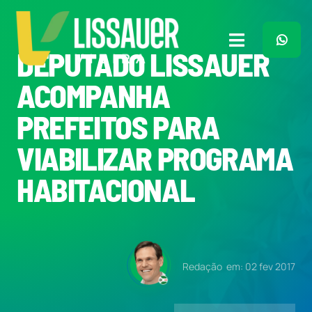
Ir
para
o
Toggle
DEPUTADO LISSAUER
conteúdo
Navigation
Home
ACOMPANHA
PREFEITOS PARA
Plano de Governo
VIABILIZAR PROGRAMA
Meu Trabalho
HABITACIONAL
O Que Penso
Quem Sou
Redação
em: 02 fev 2017
Imprensa