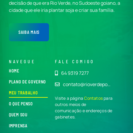
decisão de que era Rio Verde, no Sudoeste goiano, a
cidade que ele iria plantar soja e criar sua família.
SAIBA MAIS
NAVEGUE
FALE COMIGO
HOME
64 9319 7277
PLANO DE GOVERNO
contato@rioverdepo…
MEU TRABALHO
Visite a página
Contatos
para
O QUE PENSO
outros meios de
comunicação e endereços de
QUEM SOU
gabinetes.
IMPRENSA