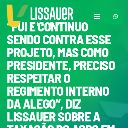
Ir
para
o
Toggle
“FUI E CONTINUO
conteúdo
Navigation
Home
SENDO CONTRA ESSE
PROJETO, MAS COMO
Plano de Governo
PRESIDENTE, PRECISO
Meu Trabalho
RESPEITAR O
REGIMENTO INTERNO
O Que Penso
DA ALEGO”, DIZ
Quem Sou
LISSAUER SOBRE A
Imprensa