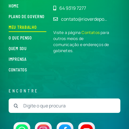
HOME
64 9319 7277
PLANO DE GOVERNO
contato@rioverdepo…
MEU TRABALHO
Visite a página
Contatos
para
O QUE PENSO
outros meios de
comunicação e endereços de
QUEM SOU
gabinetes.
IMPRENSA
CONTATOS
ENCONTRE
Buscar
resultados
para: