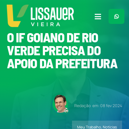
Ir
para
o
Toggle
conteúdo
Navigation
O IF GOIANO DE RIO
Home
VERDE PRECISA DO
Plano de Governo
APOIO DA PREFEITURA
Meu Trabalho
O Que Penso
Redação
em: 08 fev 2024
Quem Sou
Meu Trabalho
,
Notícias
Imprensa