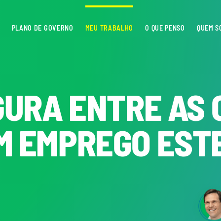
PLANO DE GOVERNO
MEU TRABALHO
O QUE PENSO
QUEM S
GURA ENTRE AS 
M EMPREGO EST