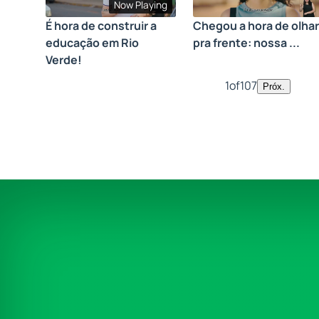
Now Playing
É hora de construir a
Chegou a hora de olhar
educação em Rio
pra frente: nossa ...
Verde!
1
of
107
Próx.