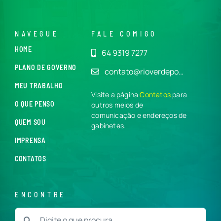
NAVEGUE
FALE COMIGO
HOME
64 9319 7277
PLANO DE GOVERNO
contato@rioverdepo…
MEU TRABALHO
Visite a página
Contatos
para
O QUE PENSO
outros meios de
comunicação e endereços de
QUEM SOU
gabinetes.
IMPRENSA
CONTATOS
ENCONTRE
Buscar