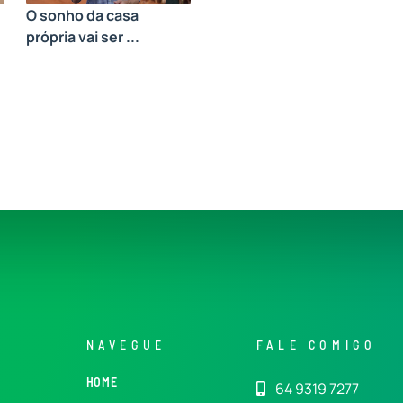
O sonho da casa
própria vai ser ...
NAVEGUE
FALE COMIGO
HOME
64 9319 7277