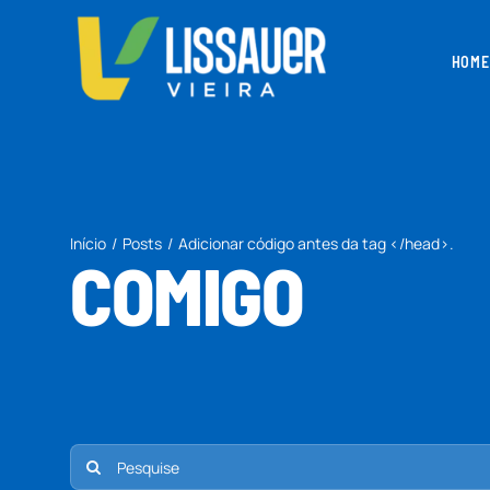
Ir
para
HOME
o
conteúdo
Início
Posts
Adicionar código antes da tag </head>.
COMIGO
Buscar
resultados