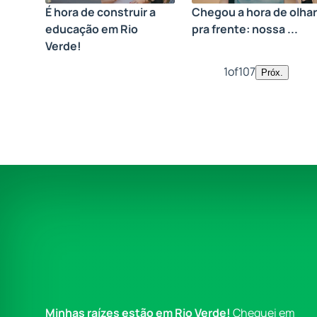
É hora de construir a
Chegou a hora de olhar
educação em Rio
pra frente: nossa ...
Verde!
1
of
107
Próx.
Minhas raízes estão em Rio Verde!
Cheguei em