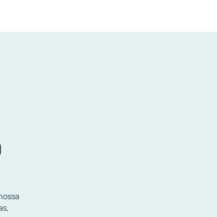
O
 nossa
as,