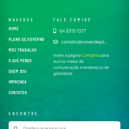
NAVEGUE
FALE COMIGO
HOME
64 9319 7277
PLANO DE GOVERNO
contato@rioverdepo…
MEU TRABALHO
Visite a página
Contatos
para
O QUE PENSO
outros meios de
comunicação e endereços de
QUEM SOU
gabinetes.
IMPRENSA
CONTATOS
ENCONTRE
Buscar