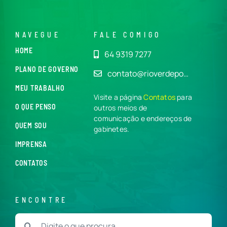
NAVEGUE
FALE COMIGO
HOME
64 9319 7277
PLANO DE GOVERNO
contato@rioverdepo…
MEU TRABALHO
Visite a página
Contatos
para
O QUE PENSO
outros meios de
comunicação e endereços de
QUEM SOU
gabinetes.
IMPRENSA
CONTATOS
ENCONTRE
Buscar