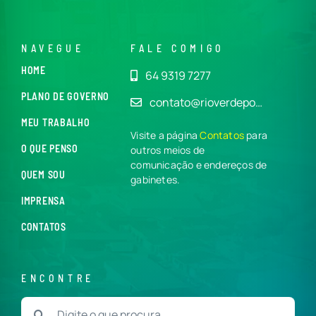
NAVEGUE
FALE COMIGO
HOME
64 9319 7277
PLANO DE GOVERNO
contato@rioverdepo…
MEU TRABALHO
Visite a página
Contatos
para
O QUE PENSO
outros meios de
comunicação e endereços de
QUEM SOU
gabinetes.
IMPRENSA
CONTATOS
ENCONTRE
Buscar