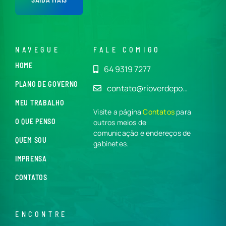
NAVEGUE
FALE COMIGO
HOME
64 9319 7277
PLANO DE GOVERNO
contato@rioverdepo…
MEU TRABALHO
Visite a página
Contatos
para
O QUE PENSO
outros meios de
comunicação e endereços de
QUEM SOU
gabinetes.
IMPRENSA
CONTATOS
ENCONTRE