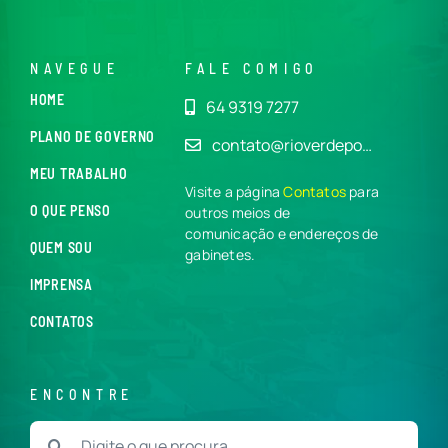
NAVEGUE
FALE COMIGO
HOME
64 9319 7277
PLANO DE GOVERNO
contato@rioverdepo…
MEU TRABALHO
Visite a página
Contatos
para
O QUE PENSO
outros meios de
comunicação e endereços de
QUEM SOU
gabinetes.
IMPRENSA
CONTATOS
ENCONTRE
Buscar