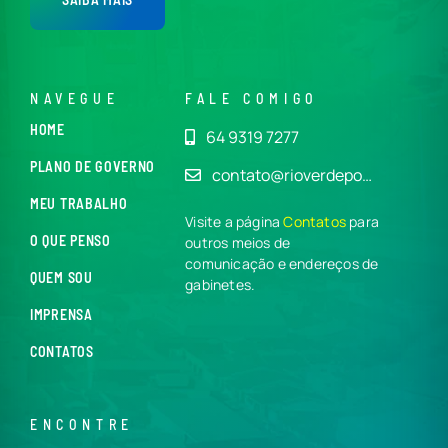
NAVEGUE
FALE COMIGO
HOME
64 9319 7277
PLANO DE GOVERNO
contato@rioverdepo…
MEU TRABALHO
Visite a página
Contatos
para
O QUE PENSO
outros meios de
comunicação e endereços de
QUEM SOU
gabinetes.
IMPRENSA
CONTATOS
ENCONTRE