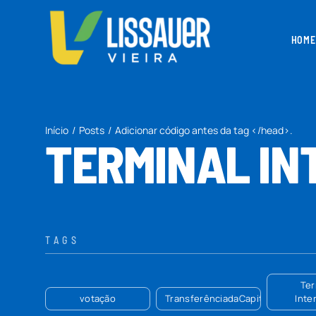
Ir
para
HOME
o
conteúdo
Início
Posts
Adicionar código antes da tag </head>.
TERMINAL I
TAGS
Ter
votação
TransferênciadaCapital
Inte