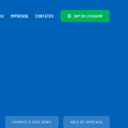
OU
IMPRENSA
CONTATOS
ZAP DO LISSAUER
iços gratuitos
Segurança
Saúde
COMBATE À FAKE NEWS
ÁREA DE IMPRENSA