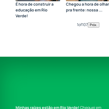
É hora de construir a
Chegou a hora de olhar
educação em Rio
pra frente: nossa ...
Verde!
1
of
107
Próx.
Minhas raízes estão em Rio Verde!
Cheguei em