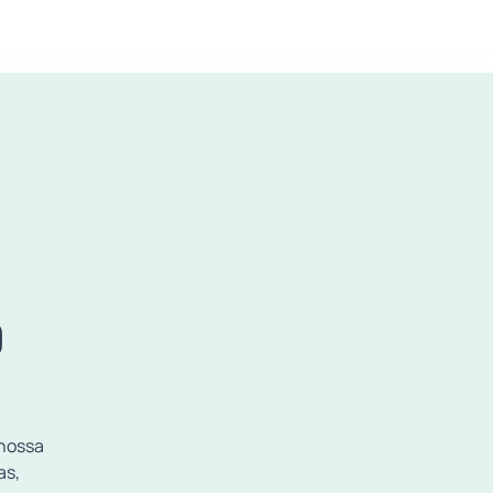
O
 nossa
as,