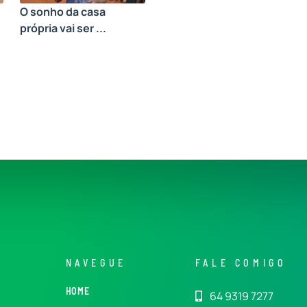
O sonho da casa
própria vai ser ...
NAVEGUE
FALE COMIGO
HOME
64 9319 7277