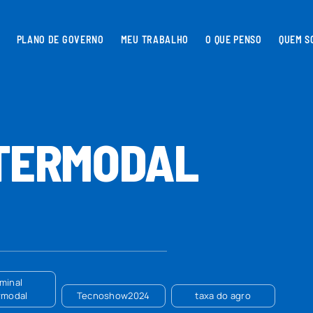
PLANO DE GOVERNO
MEU TRABALHO
O QUE PENSO
QUEM S
NTERMODAL
minal
rmodal
Tecnoshow2024
taxa do agro
serv